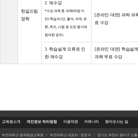
2. 재수강
한길드림
*수강 과목 중 과락(60점 미
[온라인·대면] 과락 과
장학
만) 학습자 (단, 출석, 과제, 토
료 수강
론, 퀴즈, 시험 등 모든 평가에
참여한 경우)
3. 학습설계 오류로 인
[온라인·대면] 학습설계
한 재수강
과목 무료 수강
교육원소개
개인정보 처리방침
이용약관
커뮤니티
찾아오시는 길
부천대학교 원격평생교육원 / 부천대학교 대표자 : 한정석 / 경기도 부천시 원미구 신흥로