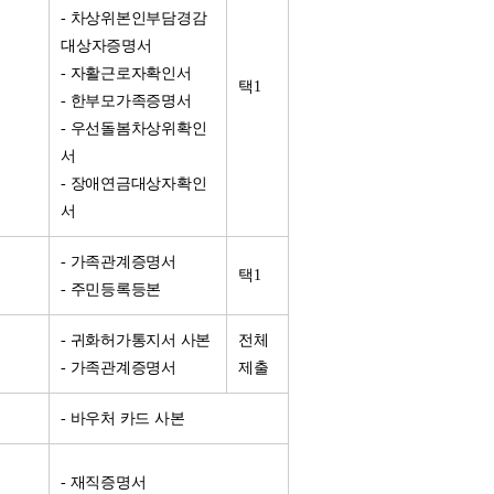
- 차상위본인부담경감
대상자증명서
- 자활근로자확인서
택1
- 한부모가족증명서
- 우선돌봄차상위확인
서
- 장애연금대상자확인
서
- 가족관계증명서
택1
- 주민등록등본
- 귀화허가통지서 사본
전체
- 가족관계증명서
제출
- 바우처 카드 사본
- 재직증명서