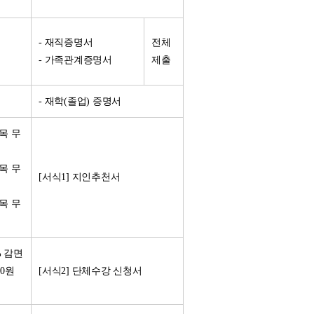
- 재직증명서
전체
- 가족관계증명서
제출
- 재학(졸업) 증명서
과목 무
과목 무
[서식1] 지인추천서
과목 무
% 감면
00원
[서식2] 단체수강 신청서