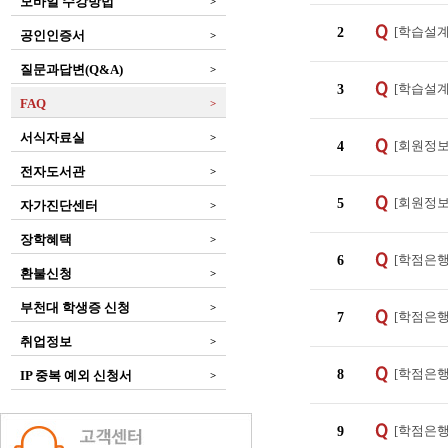
모바일 수강방법
>
[학습설계
2
공인인증서
>
질문과답변(Q&A)
>
[학습설계
3
FAQ
>
서식자료실
>
[회원정보
4
전자도서관
>
[회원정보
5
자가진단센터
>
장학혜택
>
[학점은행
6
환불신청
>
부천대 학생증 신청
>
[학점은행
7
취업정보
>
[학점은행
8
IP 중복 예외 신청서
>
[학점은행
9